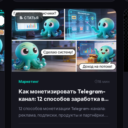
📝 СТАТЬЯ
Маркетинг
18 мин
Как монетизировать Telegram-
канал: 12 способов заработка в
2026
12 способов монетизации Telegram-канала:
реклама, подписки, продукты и партнёрки.
Плюс медиакит, прайс и план на 14 дней,