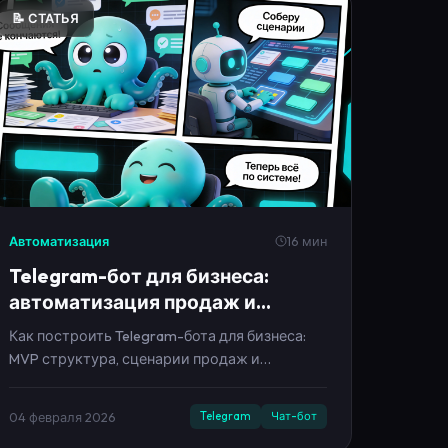
📝 СТАТЬЯ
Автоматизация
16 мин
Telegram-бот для бизнеса:
автоматизация продаж и
поддержки в 2026
Как построить Telegram-бота для бизнеса:
MVP структура, сценарии продаж и
поддержки, тексты, метрики и план запуска
за 7 дней.
04 февраля 2026
Telegram
Чат-бот