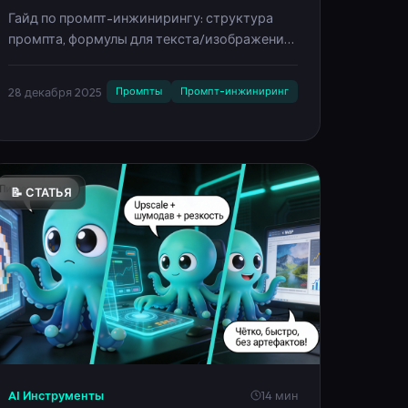
— полный гайд 2025
Гайд по промпт-инжинирингу: структура
промпта, формулы для текста/изображений/
видео, примеры хороших и плохих
промптов, лайфхаки и чек-лист.
28 декабря 2025
Промпты
Промпт-инжиниринг
Инфографика на русском.
📝 СТАТЬЯ