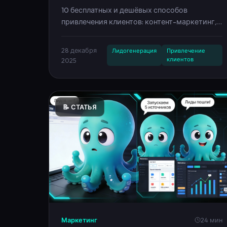
лидогенерации без больших
вложений — гайд 2025
10 бесплатных и дешёвых способов
привлечения клиентов: контент-маркетинг,
соцсети, партнёрства, лид-магниты,
автоворонки. Гайд с примерами и
28 декабря
Лидогенерация
Привлечение
автоматизацией через Neironica.
клиентов
2025
📝 СТАТЬЯ