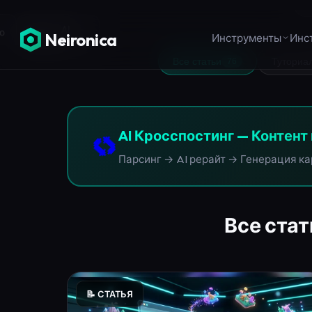
✨
Промпты
AI
о
🖼️
Картинки
Все статьи
Туториа
76
AI Кросспостинг — Контент 
🔄
Парсинг → AI рерайт → Генерация ка
Все стат
📝 СТАТЬЯ