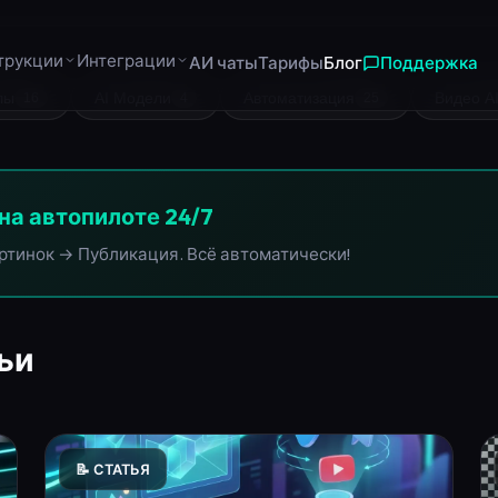
⌘
лы
AI Модели
Автоматизация
Видео A
16
4
25
на автопилоте 24/7
ртинок → Публикация. Всё автоматически!
ьи
📝 СТАТЬЯ