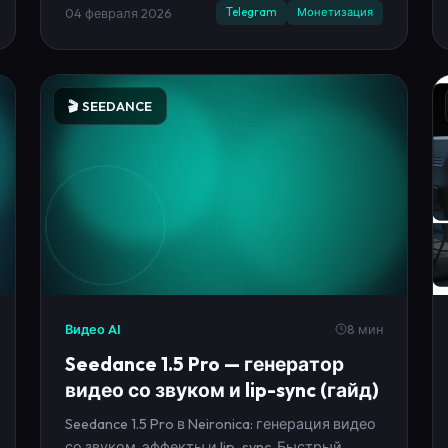
чтобы доход пошёл системно.
04 февраля 2026
Telegram
Монетизация
🎬 SEEDANCE
Видео AI
8 мин
Seedance 1.5 Pro — генератор
видео со звуком и lip-sync (гайд)
Seedance 1.5 Pro в Neironica: генерация видео