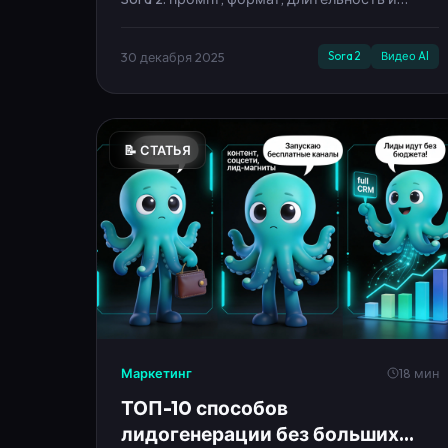
Sora 2: промпт, формат, длительность и
авто‑старт в кабинете Neironica. Примеры
промптов и советы.
30 декабря 2025
Sora 2
Видео AI
📝 СТАТЬЯ
Маркетинг
18 мин
ТОП-10 способов