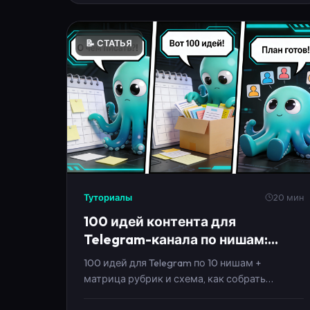
📝 СТАТЬЯ
Туториалы
20 мин
100 идей контента для
Telegram-канала по нишам:
посты, рубрики и сериалы 2026
100 идей для Telegram по 10 нишам +
матрица рубрик и схема, как собрать
контент-план на месяц без выгорания.