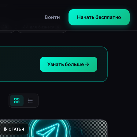
K
I
ИИ для бизнеса
10
4
Узнать больше
📝 СТАТЬЯ