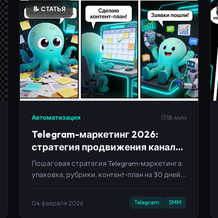
📝 СТАТЬЯ
Автоматизация
18 мин
Telegram-маркетинг 2026:
стратегия продвижения канала
от нуля до заявок
Пошаговая стратегия Telegram‑маркетинга:
упаковка, рубрики, контент‑план на 30 дней,
рост подписчиков, метрики и
автоматизация без выгорания.
04 февраля 2026
Telegram
SMM