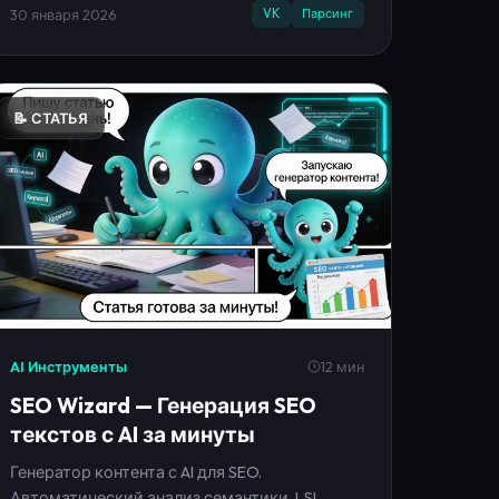
рекламы.
30 января 2026
VK
Парсинг
📝 СТАТЬЯ
AI Инструменты
12 мин
SEO Wizard — Генерация SEO
текстов с AI за минуты
Генератор контента с AI для SEO.