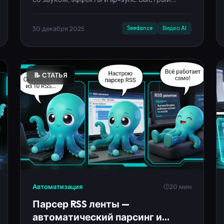
со звуком, эффекты и lip-sync. Быстрый
старт из лендинга и запуск в кабинете.
30 декабря 2025
Seedance
Видео AI
📝 СТАТЬЯ
Автоматизация
20 мин
Парсер RSS ленты —