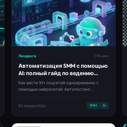
Лендинги
15 мин
Автоматизация SMM с помощью
AI: полный гайд по ведению
соцсетей на автомате
Как вести 10+ соцсетей одновременно с
помощью нейросетей. Автопостинг,
генерация контента, аналитика. Экономия
40 часов в месяц.
30 января 2026
SMM
AI