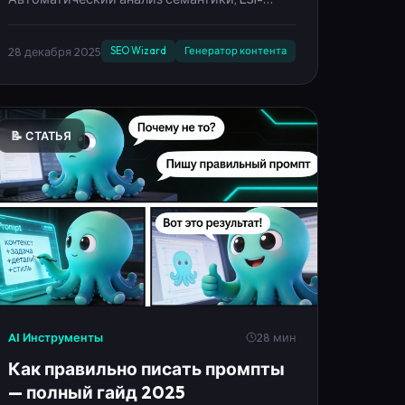
Автоматический анализ семантики, LSI-
слова, анализ вордстат с ИИ, нейросеть для
ключевых слов. GPT-4.1, Claude 3.5, Gemini Pro.
28 декабря 2025
SEO Wizard
Генератор контента
📝 СТАТЬЯ
AI Инструменты
28 мин
Как правильно писать промпты