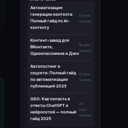
Автоматизация
генерации контента:
12 мин
Полный гайд по AI-
чтения
контенту
Контент-завод для
18 мин
ВКонтакте,
чтения
Одноклассников и Дзен
Автопостинг в
соцсети: Полный гайд
12 мин
по автоматизации
чтения
публикаций 2025
GEO: Как попасть в
20
ответы ChatGPT и
мин
нейросетей — полный
чтения
гайд 2025