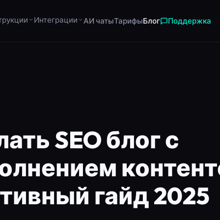
трукции
Интеграции
АИ чаты
Тарифы
Блог
Поддержка
лать SEO блог с
олнением контент
тивный гайд 2025