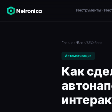
Neironica
Инструменты
Инс
Главная
/
Блог
/
SEO блог
Автоматизация
Как сде
автонап
интерак