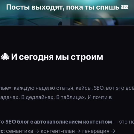
Посты выходят, пока ты спишь 💤
 🐙 И сегодня мы строим
ые»: каждую неделю статья, кейсы, SEO, вот это всё
задачах. В дедлайнах. В таблицах. И почти в
что
SEO блог с автонаполнением контентом
— это н
сс
: семантика → контент-план → генерация →