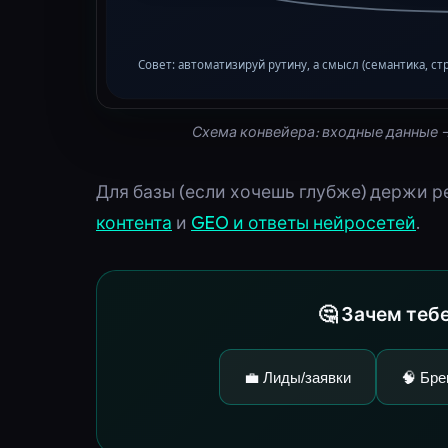
Схема конвейера: входные данные 
Для базы (если хочешь глубже) держи р
контента
и
GEO и ответы нейросетей
.
🤔 Зачем теб
💼 Лиды/заявки
🧠 Бре