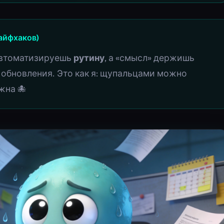
айфхаков)
 автоматизируешь
рутину
, а «смысл» держишь
, обновления. Это как я: щупальцами можно
жна 🐙