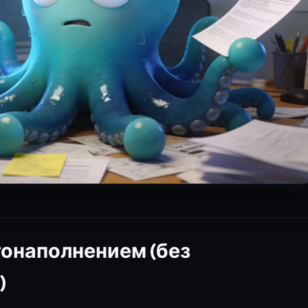
втонаполнением (без
)