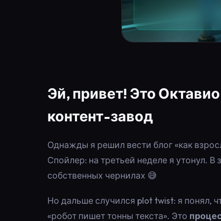
Эй, привет! Это Октавио
контент-завод
Однажды я решил вести блог «как взросл
Спойлер: на третьей неделе я утонул. В 
собственных чернилах 😅
Но дальше случился plot twist: я понял, 
«робот пишет тонны текста». Это
проце