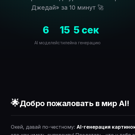
Джедай» за 10 минут 🚀
6
15
5 сек
AI моделей
стилей
на генерацию
🌟
Добро пожаловать в мир AI!
Окей, давай по-честному:
AI-генерация картино