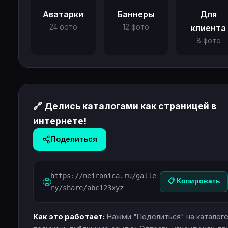
Аватарки
Баннеры
Для
24 фото
12 фото
клиента
8 фото
🔗 Делись каталогами как страницей в
интернете!
Поделиться
https://neironica.ru/galle
🌐
📋 Копировать
ry/share/abc123xyz
Как это работает:
Нажми "Поделиться" на каталог