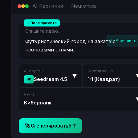
AI Картинки — Neuronica
Опишите идею...
✨ Улучшить
Футуристический город на закате с
неоновыми огнями...
AI Модель
Соотношение
▼
Seedream 4.5
1:1 (Квадрат)
SD
Стиль
Киберпанк
🚀 Сгенерировать
5 ₸