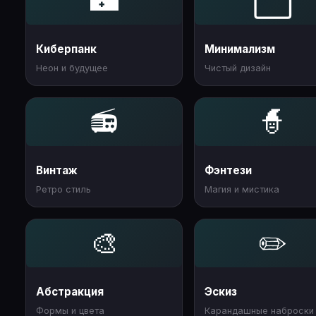
🌃
⬜
Киберпанк
Минимализм
Неон и будущее
Чистый дизайн
📻
🧙
Винтаж
Фэнтези
Ретро стиль
Магия и мистика
🎨
✏️
Абстракция
Эскиз
Формы и цвета
Карандашные наброски