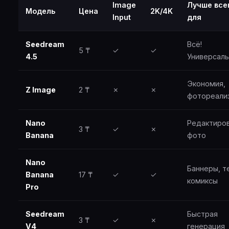
Image
Лучше все
Модель
Цена
2K/4K
Input
для
Seedream
Всё!
5 ₸
✓
✓
4.5
Универсаль
Экономия,
Z Image
2 ₸
✗
✗
фотореали
Nano
Редактиро
3 ₸
✓
✗
Banana
фото
Nano
Баннеры, т
Banana
17 ₸
✓
✓
комиксы
Pro
Seedream
Быстрая
3 ₸
✓
✗
V4
генерация