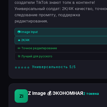
создатели TikTok знают толк в контенте!
Универсальный солдат: 2K/4K качество, точно
следование промпту, поддержка
редактирования.
📷 Image Input
🔥 2K/4K
✏️ Точное редактирование
🎯 Лучший для русского
⭐
⭐
⭐
⭐
⭐
Универсальность 5/5
Z Image 💰 ЭКОНОМНАЯ
2 токена
ZI