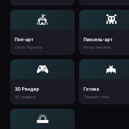
🎪
👾
Поп-арт
Пиксель-арт
Стиль Уорхола
Ретро пиксели
🎮
🦇
3D Рендер
Готика
3D графика
Тёмный стиль
🌅