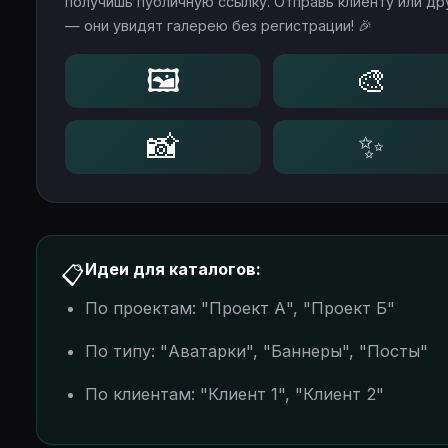
получишь публичную ссылку. Отправь клиенту или др
— они увидят галерею без регистрации! 🎉
🖼️
🎨
📸
✨
Идеи для каталогов:
📋
По проектам: "Проект А", "Проект Б"
По типу: "Аватарки", "Баннеры", "Посты"
По клиентам: "Клиент 1", "Клиент 2"