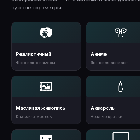
нужные параметры:
📷
🎌
Реалистичный
Аниме
Фото как с камеры
Японская анимация
🖼️
💧
Масляная живопись
Акварель
Классика маслом
Нежные краски