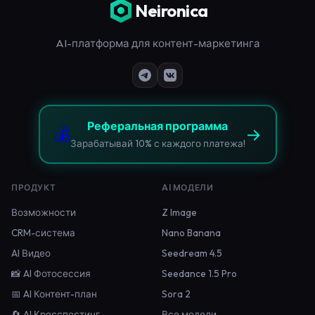
Neironica
AI-платформа для контент-маркетинга
Реферальная программа
💰
→
Зарабатывай 10% с каждого платежа!
ПРОДУКТ
AI МОДЕЛИ
Возможности
Z Image
CRM-система
Nano Banana
AI Видео
Seedream 4.5
📸 AI Фотосессия
Seedance 1.5 Pro
📅 AI Контент-план
Sora 2
🔄 AI Кросспостинг
Все модели