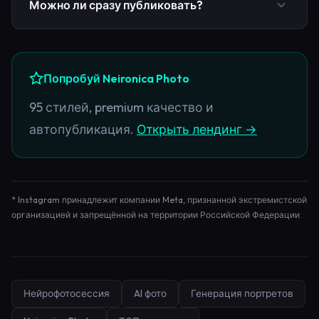
Можно ли сразу публиковать?
Да, в Neironica есть автопостинг в VK, TG, Pinterest
и др., плюс экспорт на лендинги.
Попробуй Neironica Photo
95 стилей, premium качество и
автопубликация.
Открыть лендинг →
* Instagram принадлежит компании Meta, признанной экстремистской
организацией и запрещённой на территории Российской Федерации.
Нейрофотосессия
AI фото
Генерация портретов