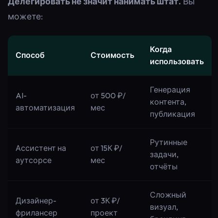
Делегировать не значит нанимать штат.
Вы
можете:
Когда
Способ
Стоимость
использовать
Генерация
AI-
от 500 ₽/
контента,
автоматизация
мес
публикация
Рутинные
Ассистент на
от 15К ₽/
задачи,
аутсорсе
мес
отчёты
Сложный
Дизайнер-
от 3К ₽/
визуал,
фрилансер
проект