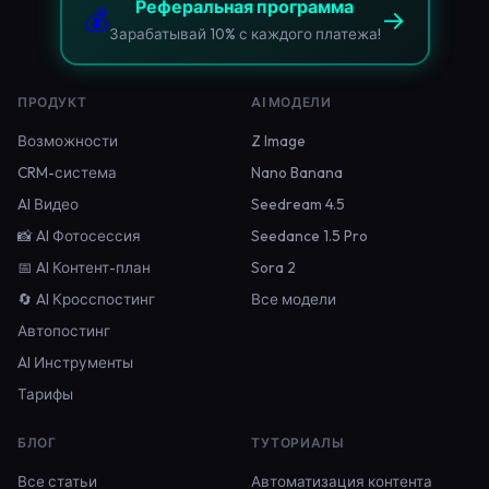
Реферальная программа
💰
→
Зарабатывай 10% с каждого платежа!
ПРОДУКТ
AI МОДЕЛИ
Возможности
Z Image
CRM-система
Nano Banana
AI Видео
Seedream 4.5
📸 AI Фотосессия
Seedance 1.5 Pro
📅 AI Контент-план
Sora 2
🔄 AI Кросспостинг
Все модели
Автопостинг
AI Инструменты
Тарифы
БЛОГ
ТУТОРИАЛЫ
Все статьи
Автоматизация контента