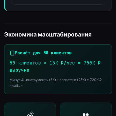
Экономика масштабирования
Расчёт для 50 клиентов
50 клиентов × 15К ₽/мес = 750К ₽
выручка
Минус AI-инструменты (5К) + ассистент (25К) = 720К ₽
прибыль
💰
👥