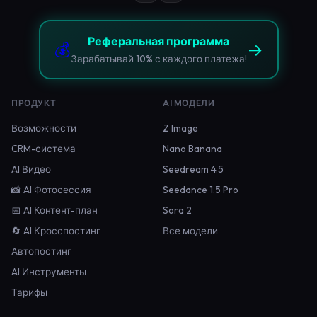
Реферальная программа
💰
→
Зарабатывай 10% с каждого платежа!
ПРОДУКТ
AI МОДЕЛИ
Возможности
Z Image
CRM-система
Nano Banana
AI Видео
Seedream 4.5
📸 AI Фотосессия
Seedance 1.5 Pro
📅 AI Контент-план
Sora 2
🔄 AI Кросспостинг
Все модели
Автопостинг
AI Инструменты
Тарифы