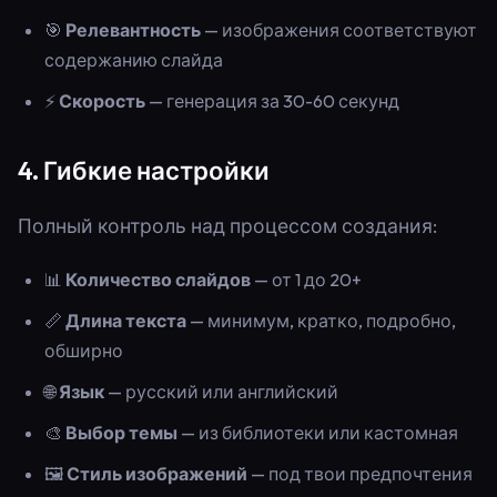
🎯
Релевантность
— изображения соответствуют
содержанию слайда
⚡
Скорость
— генерация за 30-60 секунд
4. Гибкие настройки
Полный контроль над процессом создания:
📊
Количество слайдов
— от 1 до 20+
📏
Длина текста
— минимум, кратко, подробно,
обширно
🌐
Язык
— русский или английский
🎨
Выбор темы
— из библиотеки или кастомная
🖼️
Стиль изображений
— под твои предпочтения