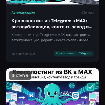
Автоматизация
16 мин
Кросспостинг из Telegram в MAX:
автопубликация, контент‑завод и
тренды 2025–2030
Кросспостинг из Telegram в MAX: как настроить
автопубликацию, рерайт и контент-план через
Neironica. Примеры, опросы, чек-лист и тренды
2025-2030.
26 декабря 2025
Кросспостинг
Telegram
📝 СТАТЬЯ