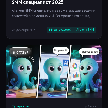
SMM специалист 2025
AI агент SMM специалист: автоматизация ведения
соцсетей с помощью ИИ. Генерация контента,
контент-планы, автопубликация в 10 источников.
Контент-завод и тренды 2026-2030.
28 декабря 2025
ИИ для соцсетей
AI агент SMM
📝 СТАТЬЯ
Туториалы
18 мин