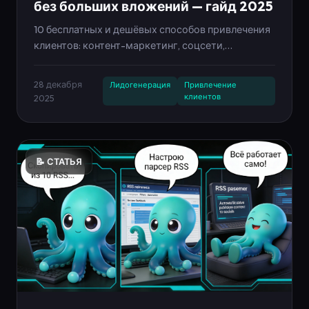
без больших вложений — гайд 2025
10 бесплатных и дешёвых способов привлечения
клиентов: контент-маркетинг, соцсети,
партнёрства, лид-магниты, автоворонки. Гайд с
примерами и автоматизацией через Neironica.
28 декабря
Лидогенерация
Привлечение
клиентов
2025
📝 СТАТЬЯ