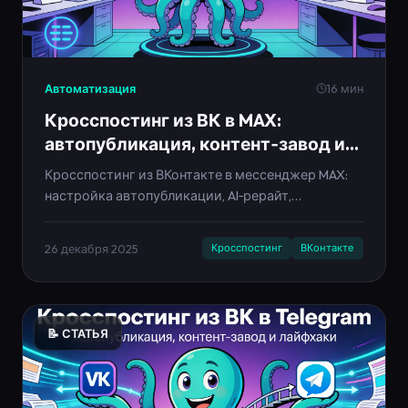
Автоматизация
16 мин
Кросспостинг из ВК в MAX:
автопубликация, контент‑завод и
тренды 2025–2030
Кросспостинг из ВКонтакте в мессенджер MAX:
настройка автопубликации, AI‑рерайт,
контент‑заводы. Гайд с примерами Neironica,
опросами и лайфхаками.
26 декабря 2025
Кросспостинг
ВКонтакте
📝 СТАТЬЯ