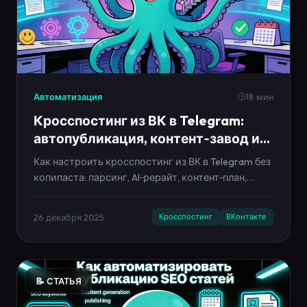
Автоматизация
18 мин
Кросспостинг из ВК в Telegram:
автопубликация, контент‑завод и
лайфхаки на 2026–2030
Как настроить кросспостинг из ВК в Telegram без
копипаста: парсинг, AI‑рерайт, контент‑план,
автопубликация и контент‑заводы. Лайфхаки и
тренды 2026–2030.
26 декабря 2025
Кросспостинг
ВКонтакте
📝 СТАТЬЯ