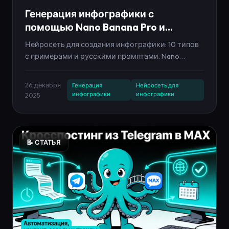
Генерация инфографики с
помощью Nano Banana Pro и
Seedream 4 — гайд 2025
Нейросеть для создания инфографики: 10 типов
с примерами и русскими промптами. Nano
Banana Pro и Seedream 4 создают
профессиональную инфографику за секунды.
26 декабря
Генерация
Нейросеть для
Контент-завод, автовыкладка в 10 соцсетей,
инфографики
инфографики
2025
мессенджер MAX.
📝 СТАТЬЯ