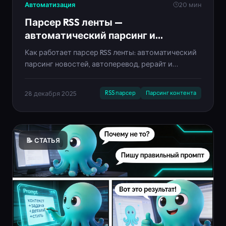
Автоматизация
20 мин
Парсер RSS ленты —
автоматический парсинг и
кросспостинг контента 2025
Как работает парсер RSS ленты: автоматический
парсинг новостей, автоперевод, рерайт и
кросспостинг в соцсети. Гайд по настройке
контент-завода на базе Neironica.
28 декабря 2025
RSS парсер
Парсинг контента
📝 СТАТЬЯ