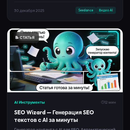
лендинга и запуск в кабинете.
30 декабря 2025
Seedance
Видео AI
📝 СТАТЬЯ
AI Инструменты
12 мин
SEO Wizard — Генерация SEO
текстов с AI за минуты
Генератор контента с AI для SEO. Автоматический