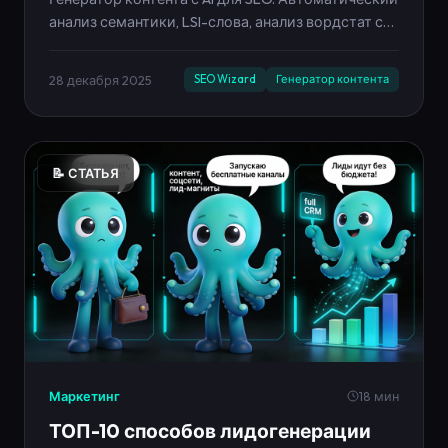
анализ семантики, LSI-слова, анализ вордстат с
ИИ, нейросеть для ключевых слов. GPT-4.1, Claude
3.5, Gemini Pro.
28 декабря 2025
SEO Wizard
Генератор контента
📝 СТАТЬЯ
Маркетинг
18 мин
ТОП-10 способов лидогенерации