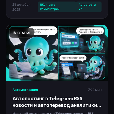
готовые сценарии.
28 декабря
ВКонтакте
Автоответы
комментарии
VK
2025
📝 СТАТЬЯ
Автоматизация
22 мин
Автопостинг в Telegram: RSS
новости и автоперевод аналитики
2025
Настрой автопостинг в Telegram: парсинг RSS