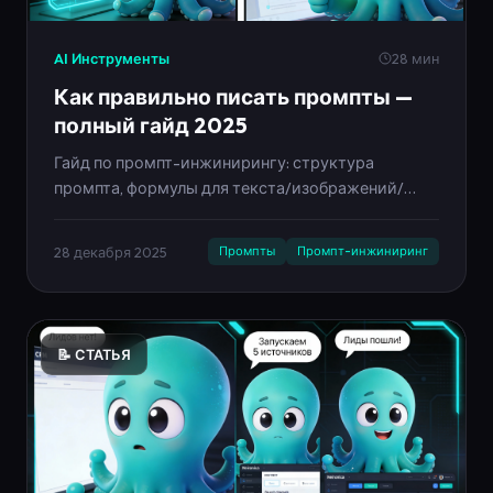
AI Инструменты
28 мин
Как правильно писать промпты —
полный гайд 2025
Гайд по промпт-инжинирингу: структура
промпта, формулы для текста/изображений/
видео, примеры хороших и плохих промптов,
лайфхаки и чек-лист. Инфографика на русском.
28 декабря 2025
Промпты
Промпт-инжиниринг
📝 СТАТЬЯ