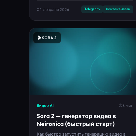
04 февраля 2026
Telegram
Контент-план
🎬 SORA 2
Видео AI
8 мин
Sora 2 — генератор видео в
Neironica (быстрый старт)
Как быстро запустить генерацию видео в