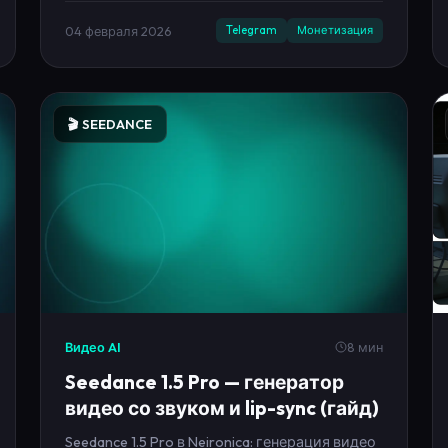
чтобы доход пошёл системно.
04 февраля 2026
Telegram
Монетизация
🎬 SEEDANCE
Видео AI
8 мин
Seedance 1.5 Pro — генератор
видео со звуком и lip-sync (гайд)
Seedance 1.5 Pro в Neironica: генерация видео