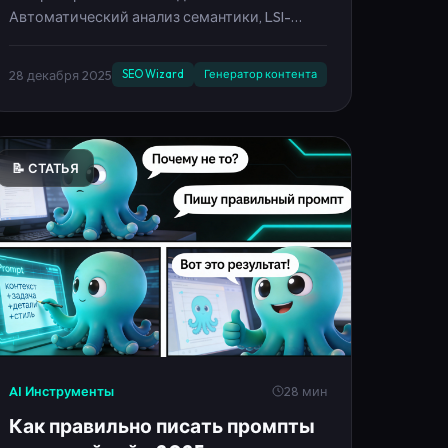
Автоматический анализ семантики, LSI-
слова, анализ вордстат с ИИ, нейросеть для
ключевых слов. GPT-4.1, Claude 3.5, Gemini Pro.
28 декабря 2025
SEO Wizard
Генератор контента
📝 СТАТЬЯ
AI Инструменты
28 мин
Как правильно писать промпты