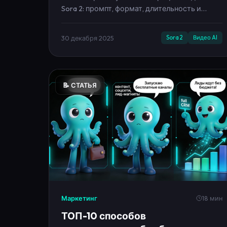
Sora 2: промпт, формат, длительность и
авто‑старт в кабинете Neironica. Примеры
промптов и советы.
30 декабря 2025
Sora 2
Видео AI
📝 СТАТЬЯ
Маркетинг
18 мин
ТОП-10 способов