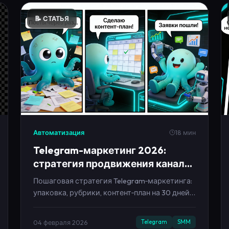
📝 СТАТЬЯ
Автоматизация
18 мин
Telegram-маркетинг 2026:
стратегия продвижения канала
от нуля до заявок
Пошаговая стратегия Telegram‑маркетинга:
упаковка, рубрики, контент‑план на 30 дней,
рост подписчиков, метрики и
автоматизация без выгорания.
04 февраля 2026
Telegram
SMM