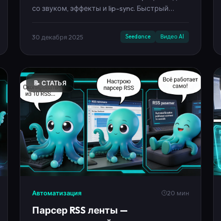
со звуком, эффекты и lip-sync. Быстрый
старт из лендинга и запуск в кабинете.
30 декабря 2025
Seedance
Видео AI
📝 СТАТЬЯ
Автоматизация
20 мин
Парсер RSS ленты —