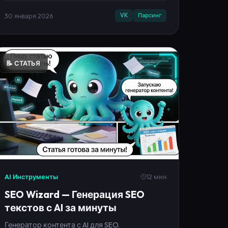
рекламы.
30 января 2026
VK
Парсинг
📝 СТАТЬЯ
AI Инструменты
12 мин
SEO Wizard — Генерация SEO
текстов с AI за минуты
Генератор контента с AI для SEO.