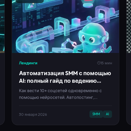
Лендинги
15 мин
Автоматизация SMM с помощью
AI: полный гайд по ведению
соцсетей на автомате
Как вести 10+ соцсетей одновременно с
помощью нейросетей. Автопостинг,
генерация контента, аналитика. Экономия
40 часов в месяц.
30 января 2026
SMM
AI