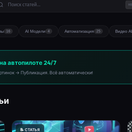
⌘
лы
AI Модели
Автоматизация
Видео A
16
4
25
на автопилоте 24/7
ртинок → Публикация. Всё автоматически!
ьи
📝 СТАТЬЯ