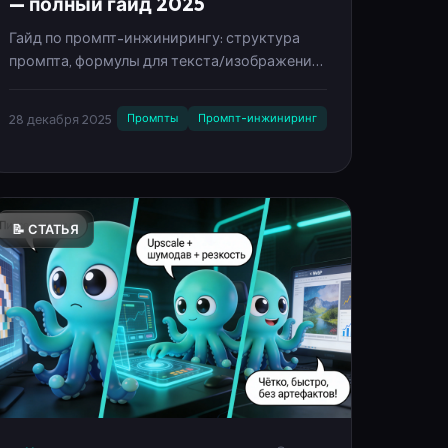
— полный гайд 2025
Гайд по промпт-инжинирингу: структура
промпта, формулы для текста/изображений/
видео, примеры хороших и плохих
промптов, лайфхаки и чек-лист.
28 декабря 2025
Промпты
Промпт-инжиниринг
Инфографика на русском.
📝 СТАТЬЯ