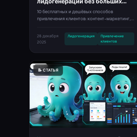
лидогенерации без больших
вложений — гайд 2025
10 бесплатных и дешёвых способов
привлечения клиентов: контент-маркетинг,
соцсети, партнёрства, лид-магниты,
автоворонки. Гайд с примерами и
28 декабря
Лидогенерация
Привлечение
автоматизацией через Neironica.
клиентов
2025
📝 СТАТЬЯ