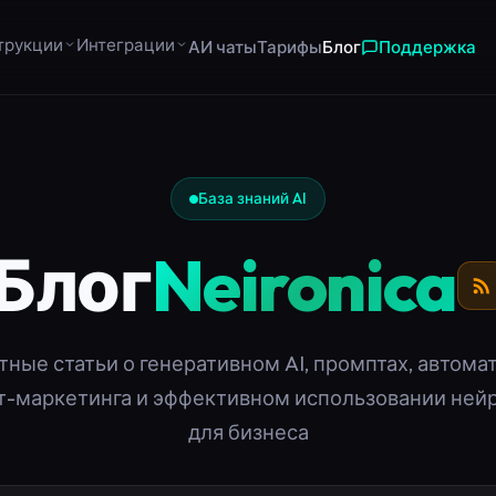
трукции
Интеграции
АИ чаты
Тарифы
Блог
Поддержка
База знаний AI
Блог
Neironica
тные статьи о генеративном AI, промптах, автома
т-маркетинга и эффективном использовании ней
для бизнеса