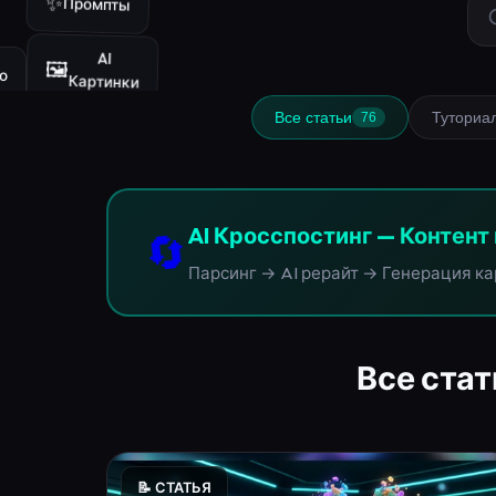
✨
Промпты
о
AI
🖼️
Картинки
Все статьи
Туториа
76
🔄
AI Кросспостинг — Контент 
Парсинг → AI рерайт → Генерация ка
Все стат
📝 СТАТЬЯ