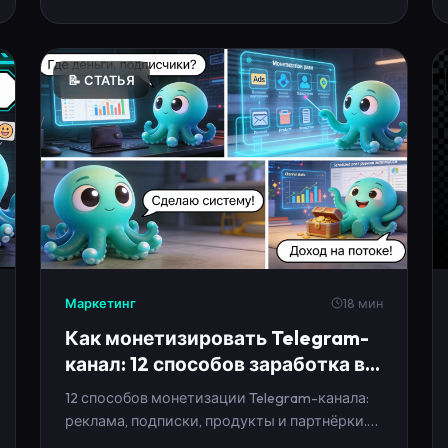
📝 СТАТЬЯ
Маркетинг
18 мин
Как монетизировать Telegram-
канал: 12 способов заработка в
2026
12 способов монетизации Telegram-канала:
реклама, подписки, продукты и партнёрки.
Плюс медиакит, прайс и план на 14 дней,