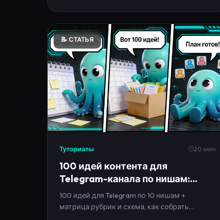
📝 СТАТЬЯ
Туториалы
20 мин
100 идей контента для
Telegram-канала по нишам:
посты, рубрики и сериалы 2026
100 идей для Telegram по 10 нишам +
матрица рубрик и схема, как собрать
контент-план на месяц без выгорания.