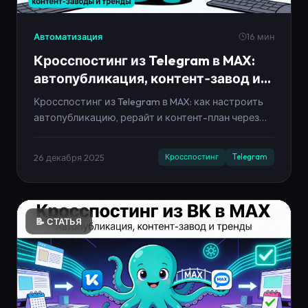
Автоматизация
16 мин
Кросспостинг из Telegram в MAX:
автопубликация, контент‑завод и
тренды 2025–2030
Кросспостинг из Telegram в MAX: как настроить
автопубликацию, рерайт и контент-план через
Neironica. Примеры, опросы, чек-лист и тренды
2025-2030.
26 декабря 2025
Кросспостинг
Telegram
📝 СТАТЬЯ