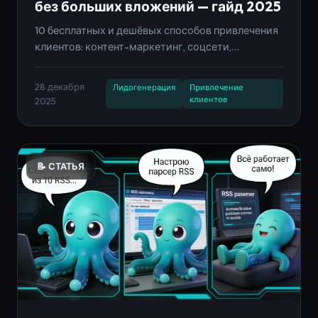
без больших вложений — гайд 2025
10 бесплатных и дешёвых способов привлечения
клиентов: контент-маркетинг, соцсети,
партнёрства, лид-магниты, автоворонки. Гайд с
примерами и автоматизацией через Neironica.
28 декабря
Лидогенерация
Привлечение
клиентов
2025
📝 СТАТЬЯ