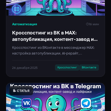
Автоматизация
16 мин
Кросспостинг из ВК в MAX:
автопубликация, контент‑завод и
тренды 2025–2030
Кросспостинг из ВКонтакте в мессенджер MAX:
настройка автопубликации, AI‑рерайт,
контент‑заводы. Гайд с примерами Neironica,
опросами и лайфхаками.
26 декабря 2025
Кросспостинг
ВКонтакте
📝 СТАТЬЯ