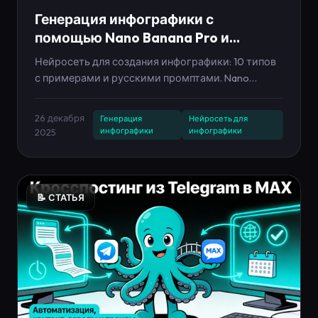
Генерация инфографики с
помощью Nano Banana Pro и
Seedream 4 — гайд 2025
Нейросеть для создания инфографики: 10 типов
с примерами и русскими промптами. Nano
Banana Pro и Seedream 4 создают
профессиональную инфографику за секунды.
26 декабря
Генерация
Нейросеть для
Контент-завод, автовыкладка в 10 соцсетей,
инфографики
инфографики
2025
мессенджер MAX.
📝 СТАТЬЯ