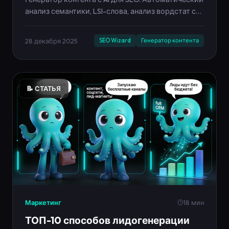
анализ семантики, LSI-слова, анализ вордстат с
ИИ, нейросеть для ключевых слов. GPT-4.1, Claude
3.5, Gemini Pro.
28 декабря 2025
SEO Wizard
Генератор контента
📝 СТАТЬЯ
Маркетинг
18 мин
ТОП-10 способов лидогенерации