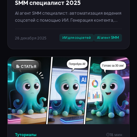
SMM специалист 2025
AI агент SMM специалист: автоматизация ведения
соцсетей с помощью ИИ. Генерация контента,
контент-планы, автопубликация в 10 источников.
Контент-завод и тренды 2026-2030.
28 декабря 2025
ИИ для соцсетей
AI агент SMM
📝 СТАТЬЯ
Туториалы
18 мин