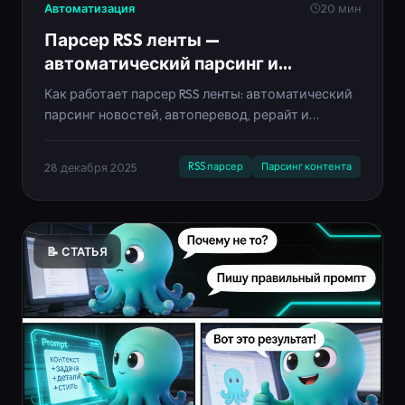
Автоматизация
20 мин
Парсер RSS ленты —
автоматический парсинг и
кросспостинг контента 2025
Как работает парсер RSS ленты: автоматический
парсинг новостей, автоперевод, рерайт и
кросспостинг в соцсети. Гайд по настройке
контент-завода на базе Neironica.
28 декабря 2025
RSS парсер
Парсинг контента
📝 СТАТЬЯ