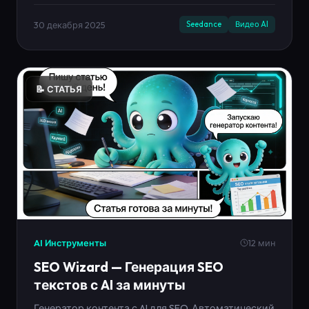
лендинга и запуск в кабинете.
30 декабря 2025
Seedance
Видео AI
📝 СТАТЬЯ
AI Инструменты
12 мин
SEO Wizard — Генерация SEO
текстов с AI за минуты
Генератор контента с AI для SEO. Автоматический