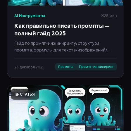
AI Инструменты
28 мин
Как правильно писать промпты —
полный гайд 2025
Гайд по промпт-инжинирингу: структура
промпта, формулы для текста/изображений/
видео, примеры хороших и плохих промптов,
лайфхаки и чек-лист. Инфографика на русском.
28 декабря 2025
Промпты
Промпт-инжиниринг
📝 СТАТЬЯ