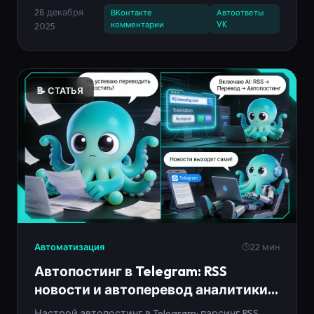
готовые сценарии.
28 декабря
ВКонтакте
Автоответы
комментарии
VK
2025
📝 СТАТЬЯ
Автоматизация
22 мин
Автопостинг в Telegram: RSS
новости и автоперевод аналитики
2025
Настрой автопостинг в Telegram: парсинг RSS