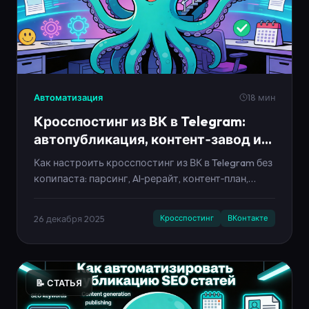
Автоматизация
18 мин
Кросспостинг из ВК в Telegram:
автопубликация, контент‑завод и
лайфхаки на 2026–2030
Как настроить кросспостинг из ВК в Telegram без
копипаста: парсинг, AI‑рерайт, контент‑план,
автопубликация и контент‑заводы. Лайфхаки и
тренды 2026–2030.
26 декабря 2025
Кросспостинг
ВКонтакте
📝 СТАТЬЯ