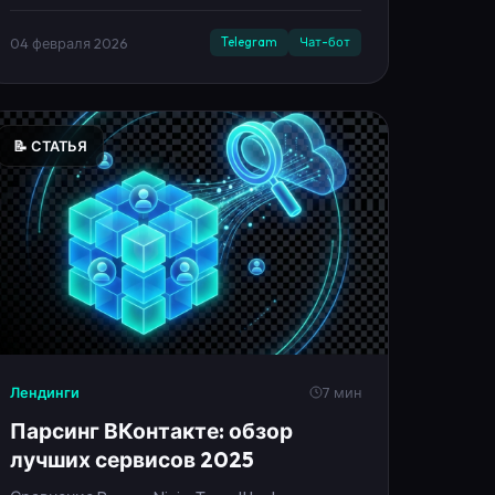
📝 СТАТЬЯ
Лендинги
7 мин
Парсинг ВКонтакте: обзор
лучших сервисов 2025
Сравнение Pepper.Ninja, TargetHunter,
Церебро Таргет. Функции, цены,
возможности для таргетированной