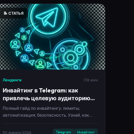
Лендинги
8 мин
Инвайтинг в Telegram: как
привлечь целевую аудиторию
без бана в 2025
Полный гайд по инвайтингу: лимиты,
автоматизация, безопасность. Узнай, как
приглашать до 200 человек в день без
блокировки аккаунта.
30 января 2026
Telegram
Инвайтинг