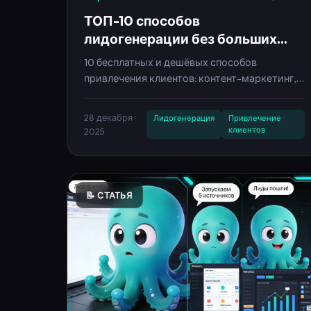
лидогенерации без больших
вложений — гайд 2025
10 бесплатных и дешёвых способов
привлечения клиентов: контент-маркетинг,
соцсети, партнёрства, лид-магниты,
автоворонки. Гайд с примерами и
28 декабря
Лидогенерация
Привлечение
автоматизацией через Neironica.
клиентов
2025
📝 СТАТЬЯ