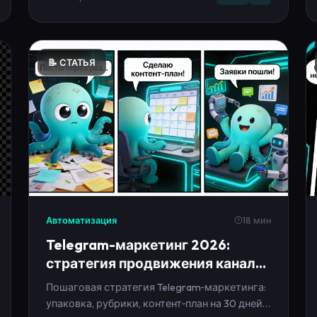
📝 СТАТЬЯ
Автоматизация
18 мин
Telegram-маркетинг 2026:
стратегия продвижения канала
от нуля до заявок
Пошаговая стратегия Telegram‑маркетинга:
упаковка, рубрики, контент‑план на 30 дней,
рост подписчиков, метрики и
автоматизация без выгорания.
04 февраля 2026
Telegram
SMM