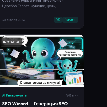
рекламы.
30 января 2026
VK
Парсинг
📝 СТАТЬЯ
AI Инструменты
12 мин
SEO Wizard — Генерация SEO
текстов с AI за минуты
Генератор контента с AI для SEO.