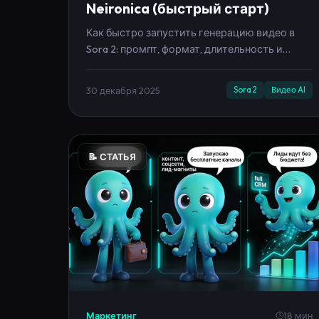
Sora 2: промпт, формат, длительность и
авто‑старт в кабинете Neironica. Примеры
промптов и советы.
30 декабря 2025
Sora 2
Видео AI
📝 СТАТЬЯ
Маркетинг
18 мин
ТОП-10 способов