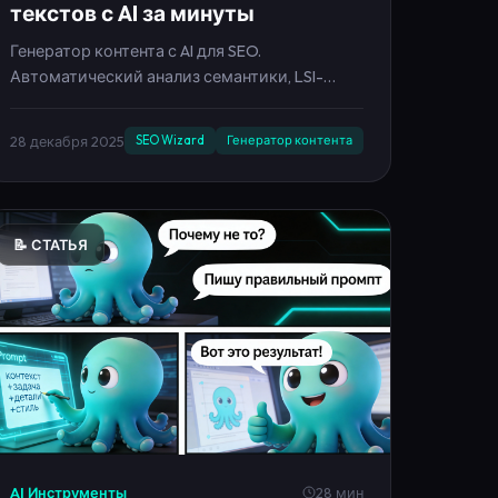
Автоматический анализ семантики, LSI-
слова, анализ вордстат с ИИ, нейросеть для
ключевых слов. GPT-4.1, Claude 3.5, Gemini Pro.
28 декабря 2025
SEO Wizard
Генератор контента
📝 СТАТЬЯ
AI Инструменты
28 мин
Как правильно писать промпты