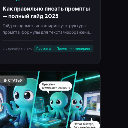
— полный гайд 2025
Гайд по промпт-инжинирингу: структура
промпта, формулы для текста/изображений/
видео, примеры хороших и плохих
промптов, лайфхаки и чек-лист.
28 декабря 2025
Промпты
Промпт-инжиниринг
Инфографика на русском.
📝 СТАТЬЯ