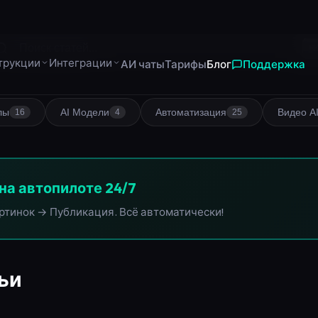
⌘
лы
AI Модели
Автоматизация
Видео A
16
4
25
на автопилоте 24/7
ртинок → Публикация. Всё автоматически!
ьи
📝 СТАТЬЯ