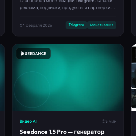
чтобы доход пошёл системно.
04 февраля 2026
Telegram
Монетизация
🎬 SEEDANCE
Видео AI
8 мин
Seedance 1.5 Pro — генератор
видео со звуком и lip-sync (гайд)
Seedance 1.5 Pro в Neironica: генерация видео