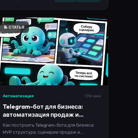
📝 СТАТЬЯ
Автоматизация
16 мин
Telegram-бот для бизнеса:
автоматизация продаж и
поддержки в 2026
Как построить Telegram-бота для бизнеса:
MVP структура, сценарии продаж и
поддержки, тексты, метрики и план запуска
за 7 дней.
04 февраля 2026
Telegram
Чат-бот