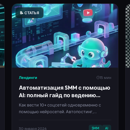
Лендинги
15 мин
Автоматизация SMM с помощью
AI: полный гайд по ведению
соцсетей на автомате
Как вести 10+ соцсетей одновременно с
помощью нейросетей. Автопостинг,
генерация контента, аналитика. Экономия
40 часов в месяц.
30 января 2026
SMM
AI