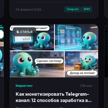
📝 СТАТЬЯ
Маркетинг
18 мин
Как монетизировать Telegram-
канал: 12 способов заработка в
2026
12 способов монетизации Telegram-канала:
реклама, подписки, продукты и партнёрки.
Плюс медиакит, прайс и план на 14 дней,