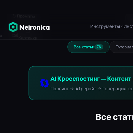
✨
Промпты
о
AI
🖼️
Картинки
Все статьи
Туториа
76
🔄
AI Кросспостинг — Контент 
Парсинг → AI рерайт → Генерация ка
Все стат
📝 СТАТЬЯ