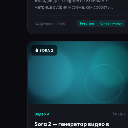
04 февраля 2026
Telegram
Контент-план
🎬 SORA 2
Видео AI
8 мин
Sora 2 — генератор видео в
Neironica (быстрый старт)
Как быстро запустить генерацию видео в