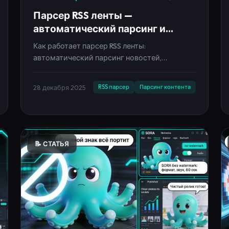
автоматический парсинг и
кросспостинг контента 2025
Как работает парсер RSS ленты:
автоматический парсинг новостей,
автоперевод, рерайт и кросспостинг в
соцсети. Гайд по настройке контент-завода
28 декабря 2025
RSS парсер
Парсинг контента
на базе Neironica.
📝 СТАТЬЯ