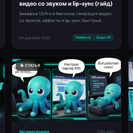
со звуком, эффекты и lip-sync. Быстрый
старт из лендинга и запуск в кабинете.
30 декабря 2025
Seedance
Видео AI
📝 СТАТЬЯ
Автоматизация
20 мин
Парсер RSS ленты —